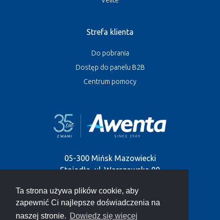
Strefa klienta
Do pobrania
Dostęp do panelu B2B
Centrum pomocy
05-300 Mińsk Mazowiecki
Stojadła, ul. Warszawska 99
Ta strona używa plików cookie, aby
tel.
+48 25 758-52-52
,
+48 25 758-93-92
zapewnić Ci najlepsze doświadczenia na
e-mail:
info@awenta.pl
naszej stronie.
Dowiedz się więcej